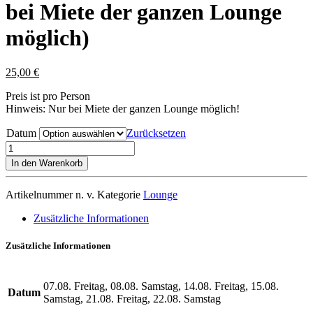
bei Miete der ganzen Lounge
möglich)
25,00
€
Preis ist pro Person
Hinweis: Nur bei Miete der ganzen Lounge möglich!
Datum
Zurücksetzen
Zusatzpersonen
buchen
In den Warenkorb
(Nur
bei
Artikelnummer
n. v.
Kategorie
Lounge
Miete
der
Zusätzliche Informationen
ganzen
Lounge
Zusätzliche Informationen
möglich)
Menge
07.08. Freitag, 08.08. Samstag, 14.08. Freitag, 15.08.
Datum
Samstag, 21.08. Freitag, 22.08. Samstag