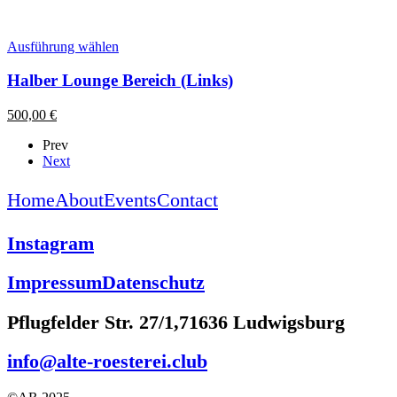
Dieses
Ausführung wählen
Produkt
weist
Halber Lounge Bereich (Links)
mehrere
Varianten
500,00
€
auf.
Die
Prev
Optionen
Next
können
auf
Home
About
Events
Contact
der
Produktseite
gewählt
Instagram
werden
Impressum
Datenschutz
Pflugfelder Str. 27/1,
71636 Ludwigsburg
info@alte-roesterei.club