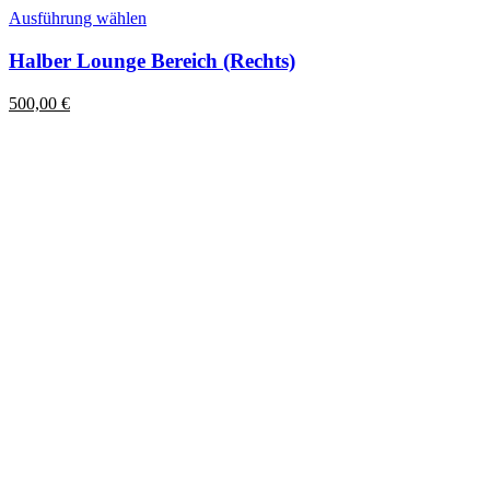
Dieses
Ausführung wählen
Produkt
weist
Halber Lounge Bereich (Rechts)
mehrere
Varianten
500,00
€
auf.
Die
Optionen
können
auf
der
Produktseite
gewählt
werden